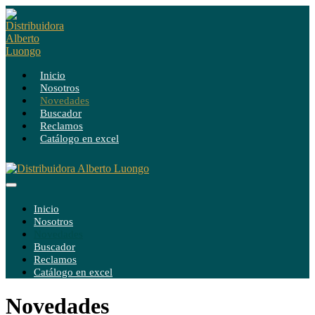
Saltar
al
contenido
Inicio
Nosotros
Novedades
Buscador
Reclamos
Catálogo en excel
Alternar
menú
Inicio
Nosotros
Novedades
Buscador
Reclamos
Catálogo en excel
Novedades